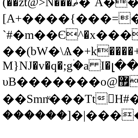
(��zt@>N���ޡ�`A��F�֞�tJ�ғ��>��B����@�}
[A+����{���=
`#�m��Є^�x���
��(bW�\Ѧ�+k����+^
M}Ǌ�v�q�;gۛ�a I�լ��
υB�������o@޿{���wo��8�s�
��Smnͮ���TtH#���Fx
������]�|���