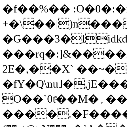
�f��%�� :O�0�:�
+�\��|)n��
�G���3�lidk
���rq�:]&���
2E�,��X` ��~
�fY�Q\nu˩�,jE��
O��`0tͤ��М�؍����t��
����.�F������