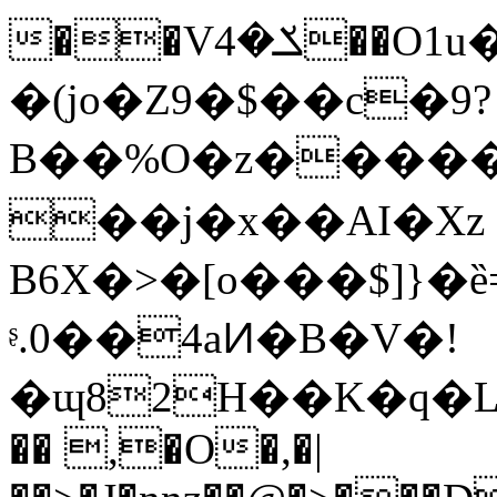
��Vݎ�4��O1u����9�n�iNP�B/
�(jo�Z9�$��c�9?
B��%O�z����
��j�x��АI�Xz
B6X�>�[o���$]}�ȅ
ᶳ.0��4aͶ�B�V�!
�ɰ82H��K�q�L
�� ,�O�,�|