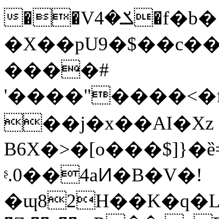
��Vݎ�4�f�b� b�s��iNP�B/
�X��pU9�$��c��
����#
'����"����<�
��j�x��АI�Xz
B6X�>�[o���$]}�ȅ
ᶳ.0��4aͶ�B�V�!
�ɰ82H��K�q�L