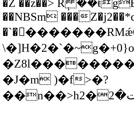
�Z ��z��> R݄ ��ŧgE
��NBSm ���Z�j2��*
�`��ٍ������RMǽ
\�]H�
2�`�~g�+0}o
�Z8l��������
�J�m )�f>�?