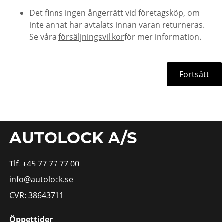
Det finns ingen ångerrätt vid företagsköp, om
inte annat har avtalats innan varan returneras.
Se våra
försäljningsvillkor
för mer information.
Fortsätt
AUTOLOCK A/S
Tlf. +45 77 77 77 00
info@autolock.se
CVR: 38643711
Öppettider