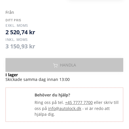
Från
DITT PRIS
3 150,93 kr
EXKL. MOMS
2 520,74 kr
2 520,74 kr
INKL. MOMS
3 150,93 kr
HANDLA
I lager
Skickade samma dag innan 13:00
Behöver du hjälp?
Ring oss på tel.
+45 7777 7700
eller skriv till
oss på
info@autolock.dk
- vi är redo att
hjälpa dig.