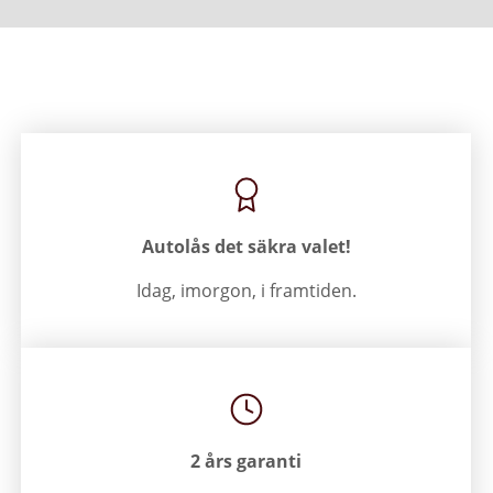
utnyttjas ska varan returneras i säljbart skick, dvs.
villkor. Vi behandlar fortfarande garantin hos oss.
komplett utan skador och spår av slitage. Kostnader
för returfrakt debiteras köparen. Det kan finnas
specifika landsvillkor som gäller i förhållande till om
köpet görs som ett privat- eller företagsköp – Se våra
villkor.
Autolås det säkra valet!
Idag, imorgon, i framtiden.
2 års garanti