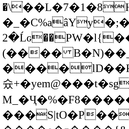
�\ׄ��L�7�1�8
�_�C%aâYy�;�
�2Ĺԍ��PW�l{��[����SQ�;T,
(���� B�N)��
����lD��R
슜+�yem@���t�sg
M_�Ҷ�%�F8�����X
���S|tO�P�