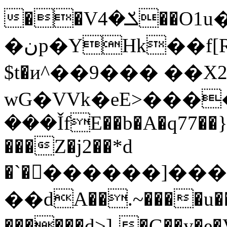
�نp�YHk��f[R�Y+ܐ�dX
$t�и^��9��� ��X
wG�VVk�eE>���
���ǏfE��b�A�q77��}
���Z�j2��*d
�`��ٍ�����]���{�J
��dA��.~����u�
������d>]-�G��