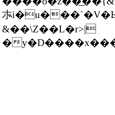
����o�z��͟��{&
㝳i�u���`�V�
&��\Z��L�r>|