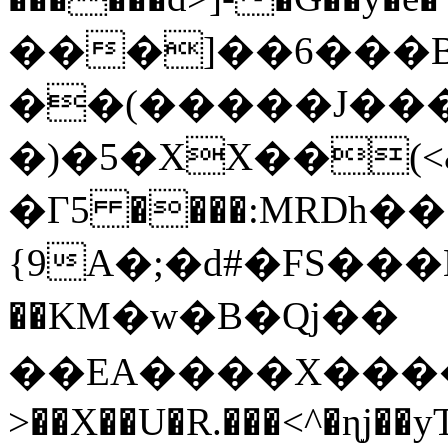
���]��6���
��(�����J���
�)�5�XX��(<
�Γ5 ����:MRDh��[
{9A�;�d#�FS���L��1J��sX���(�}
��KM�w�B�Qj��
��EA����X���
>��X��U�R.���
<^�ɳj��